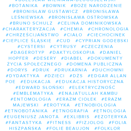
#BOTANIKA
#BOWNIK
#BOŻE NARODZENIE
#BRONISŁAW GUSTAWICZ
#BRONISŁAWA
LEŚNIEWSKA
#BRONISŁAWA OSTROWSKA
#BRUNO SCHULZ
#CELINA DOMINIKOWSKA
#CHARAKTERYZACJA
#CHEMIA
#CHRONOLOGIA
#CHRZEŚCIJAŃSTWO
#CIAŁO
#CIECHOCINEK
#CIEPLICE ŚLĄSKIE
#CUD
#CYPRIAN GODEBSKI
#CYSTERSI
#CYTRUSY
#CZECZENIA
#DAGEROTYP
#DAKTYLOSKOPIA
#DANIEL
HOPFER
#DESERY
#DIABEŁ
#DOKUMENTY
ŻYCIA SPOŁECZNEGO
#DOMENA PUBLICZNA
#DORYS
#DRUK
#DRUKARNIA
#DUCHOWNI
#DYDAKTYKA
#DZIECI
#DŻS
#EDGAR ALLAN
POE
#EDUKACJA
#EDUKACJA HISTORYCZNA
#EDWARD SŁOŃSKI
#ELEKTRYCZNOŚĆ
#EMBLEMATYKA
#ENAJATULLAH KAMBU
#ENTOMOLOGIA
#ERAZM CIOŁEK
#ERAZM
MAJEWSKI
#EROTYKA
#ETNOBIOLOGIA
#ETNOBOTANIKA
#ETNOGRAFIA
#ETNOLOGIA
#EUGENIUSZ JANOTA
#EXLIBRIS
#EZOTERYKA
#FANTASTYKA
#FITNESS
#FIZJOLOG
#FOLIA
HISZPAŃSKA
#FOLIE BEAUJON
#FOLKLOR