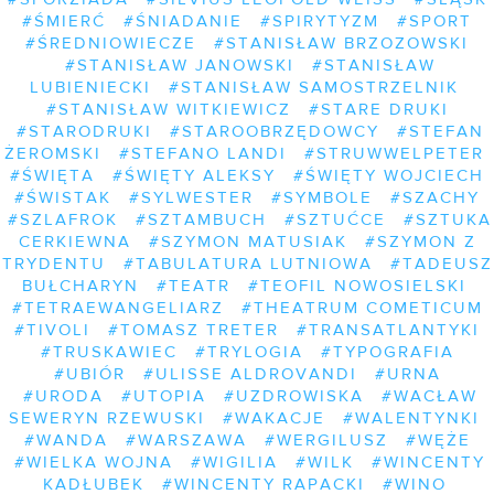
#ŚMIERĆ
#ŚNIADANIE
#SPIRYTYZM
#SPORT
#ŚREDNIOWIECZE
#STANISŁAW BRZOZOWSKI
#STANISŁAW JANOWSKI
#STANISŁAW
LUBIENIECKI
#STANISŁAW SAMOSTRZELNIK
#STANISŁAW WITKIEWICZ
#STARE DRUKI
#STARODRUKI
#STAROOBRZĘDOWCY
#STEFAN
ŻEROMSKI
#STEFANO LANDI
#STRUWWELPETER
#ŚWIĘTA
#ŚWIĘTY ALEKSY
#ŚWIĘTY WOJCIECH
#ŚWISTAK
#SYLWESTER
#SYMBOLE
#SZACHY
#SZLAFROK
#SZTAMBUCH
#SZTUĆCE
#SZTUKA
CERKIEWNA
#SZYMON MATUSIAK
#SZYMON Z
TRYDENTU
#TABULATURA LUTNIOWA
#TADEUSZ
BUŁCHARYN
#TEATR
#TEOFIL NOWOSIELSKI
#TETRAEWANGELIARZ
#THEATRUM COMETICUM
#TIVOLI
#TOMASZ TRETER
#TRANSATLANTYKI
#TRUSKAWIEC
#TRYLOGIA
#TYPOGRAFIA
#UBIÓR
#ULISSE ALDROVANDI
#URNA
#URODA
#UTOPIA
#UZDROWISKA
#WACŁAW
SEWERYN RZEWUSKI
#WAKACJE
#WALENTYNKI
#WANDA
#WARSZAWA
#WERGILUSZ
#WĘŻE
#WIELKA WOJNA
#WIGILIA
#WILK
#WINCENTY
KADŁUBEK
#WINCENTY RAPACKI
#WINO