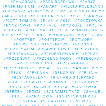
#PANORAMA
#PARK ROZRYWKI
#PARYŻ
#PATRIMONIUM
#PAUART
#PIĘCIU POLEGŁYCH
#PIERWSZA WOJNA ŚWIATOWA
#PIEŚŃ O BOŻYM
UMĘCZENIU
#PIEŚNI PASYJNE
#PIOTR SKARGA
#PIOTR TOMICKI
#PLAN MIASTA
#POCZTÓWKA
#POCZTÓWKI
#PODHALE
#PODRÓŻE
#POETA
#POEZJA
#POLONA
#POLSKA
#PONAD ŚNIEG
BIELSZYM SIĘ STANĘ
#PORADNIKI
#PORTOLAN
#PORTRET
#POSTĘPOWI
#POTWORY
#POWSTANIE STYCZNIOWE
#POZNAŃ
#POZYTYWIZM
#PRAWOSŁAWIE
#PREZYDENT
#PROFANACJA
#PROJEKTOWANIE
#PRUSY
#PRZEDŚWIT
#PRZEGLĄD MODY
#PRZEKŁADY
#PRZEPOWIEDNIE
#PRZEWODNIKI
#PRZYRODNICY
#PSAŁTERZ FLORIAŃSKI
#PSY
#PTAKI
#REKLAMA
#RĘKOPISY
#RELIGIA
#RESTAURUJEMY
#RICHARD SHEPPARD
#ROLLERCOASTER
#ROMANS OBYCZAJOWY
#ROŚLINY
#ROWER
#RÓŻA
#ROZRYWKA
#RZEŹBA
#RZYM
#SAKRAMENTARZ
#SAMUEL
LINDE
#SANATORIA
#SANATORIUM POD
KLEPSYDRĄ
#SEBASTIAN KLONOWICZ
#SFORZIADA
#SILVIUS LEOPOLD WEISS
#ŚLĄSK