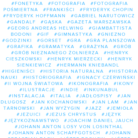
#FONETYKA
#FOTOGRAFIA
#FOTOGRAFIA
POŚMIERTNA
#FRANKIŚCI
#FRYDERYK CHOPIN
#FRYDERYK HOFFMANN
#GABRIEL NARUTOWICZ
#GANDALF
#GĄSKA
#GAZETA WARSZAWSKA
#GEORG ANDREAS HELWING
#GIAMBATTISTA
BODONI
#GIF
#GIMNASTYKA
#GNIEZNO
#GODZINKI
#GORSET
#GRA
#GRA PLANSZOWA
#GRAFIKA
#GRAMATYKA
#GRAŻYNA
#GRÓB
#GRÓB NIEZNANEGO ŻOŁNIERZA
#HENRYK
CIESZKOWSKI
#HENRYK MIERZECKI
#HENRYK
SIENKIEWICZ
#HERMANN KNIEBANDL
#HIGIENIŚCI
#HISTORIA NATURALNA
#HISTORIA
NAUKI
#HISTORIOGRAFIA
#IGNACY CZERWIŃSKI
#II WOJNA ŚWIATOWA
#IKONOGRAFIA
#IKONY
#ILUSTRACJE
#INDIE
#INKUNABUŁ
#INSTALACJA
#ITALIA
#JADŁOSPISY
#JAN
DŁUGOSZ
#JAN KOCHANOWSKI
#JAN LAM
#JAN
TARNOWSKI
#JAN WYŻYGIN
#JAZZ
#JEMIOŁA
#JEZUICI
#JEZUS CHRYSTUS
#JĘZYK
#JĘZYKOZNAWSTWO
#JOACHIM DANIEL JAUCH
#JOHANN ANTON LOSY VON LOSINTHAL
#JOHANN ANTON SCHAFFGOTSCH
#JOHANN