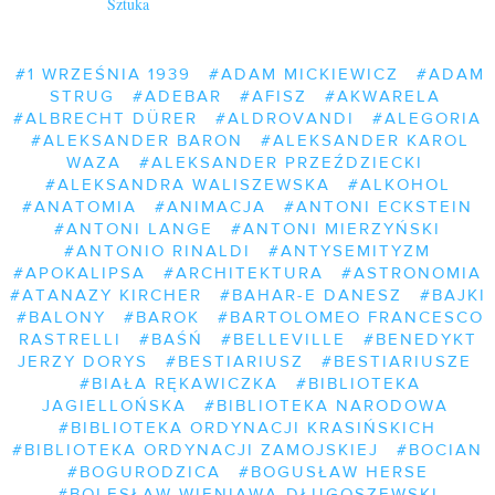
Sztuka
#1 WRZEŚNIA 1939
#ADAM MICKIEWICZ
#ADAM
STRUG
#ADEBAR
#AFISZ
#AKWARELA
#ALBRECHT DÜRER
#ALDROVANDI
#ALEGORIA
#ALEKSANDER BARON
#ALEKSANDER KAROL
WAZA
#ALEKSANDER PRZEŹDZIECKI
#ALEKSANDRA WALISZEWSKA
#ALKOHOL
#ANATOMIA
#ANIMACJA
#ANTONI ECKSTEIN
#ANTONI LANGE
#ANTONI MIERZYŃSKI
#ANTONIO RINALDI
#ANTYSEMITYZM
#APOKALIPSA
#ARCHITEKTURA
#ASTRONOMIA
#ATANAZY KIRCHER
#BAHAR-E DANESZ
#BAJKI
#BALONY
#BAROK
#BARTOLOMEO FRANCESCO
RASTRELLI
#BAŚŃ
#BELLEVILLE
#BENEDYKT
JERZY DORYS
#BESTIARIUSZ
#BESTIARIUSZE
#BIAŁA RĘKAWICZKA
#BIBLIOTEKA
JAGIELLOŃSKA
#BIBLIOTEKA NARODOWA
#BIBLIOTEKA ORDYNACJI KRASIŃSKICH
#BIBLIOTEKA ORDYNACJI ZAMOJSKIEJ
#BOCIAN
#BOGURODZICA
#BOGUSŁAW HERSE
#BOLESŁAW WIENIAWA-DŁUGOSZEWSKI