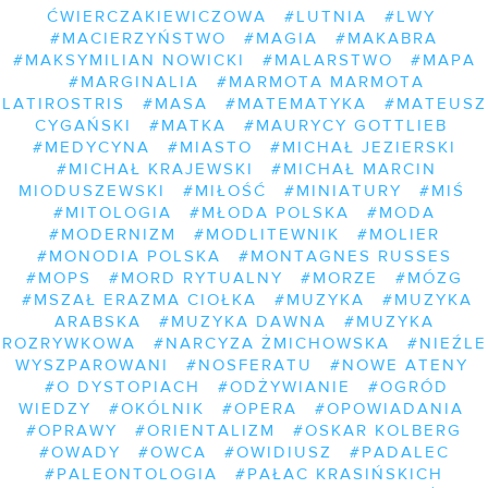
ĆWIERCZAKIEWICZOWA
#LUTNIA
#LWY
#MACIERZYŃSTWO
#MAGIA
#MAKABRA
#MAKSYMILIAN NOWICKI
#MALARSTWO
#MAPA
#MARGINALIA
#MARMOTA MARMOTA
LATIROSTRIS
#MASA
#MATEMATYKA
#MATEUSZ
CYGAŃSKI
#MATKA
#MAURYCY GOTTLIEB
#MEDYCYNA
#MIASTO
#MICHAŁ JEZIERSKI
#MICHAŁ KRAJEWSKI
#MICHAŁ MARCIN
MIODUSZEWSKI
#MIŁOŚĆ
#MINIATURY
#MIŚ
#MITOLOGIA
#MŁODA POLSKA
#MODA
#MODERNIZM
#MODLITEWNIK
#MOLIER
#MONODIA POLSKA
#MONTAGNES RUSSES
#MOPS
#MORD RYTUALNY
#MORZE
#MÓZG
#MSZAŁ ERAZMA CIOŁKA
#MUZYKA
#MUZYKA
ARABSKA
#MUZYKA DAWNA
#MUZYKA
ROZRYWKOWA
#NARCYZA ŻMICHOWSKA
#NIEŹLE
WYSZPAROWANI
#NOSFERATU
#NOWE ATENY
#O DYSTOPIACH
#ODŻYWIANIE
#OGRÓD
WIEDZY
#OKÓLNIK
#OPERA
#OPOWIADANIA
#OPRAWY
#ORIENTALIZM
#OSKAR KOLBERG
#OWADY
#OWCA
#OWIDIUSZ
#PADALEC
#PALEONTOLOGIA
#PAŁAC KRASIŃSKICH