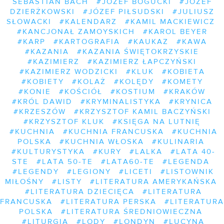
SEBASTIAN BACH
#JÓZEF BOGUCKI
#JÓZEF
DZIERŻKOWSKI
#JÓZEF PIŁSUDSKI
#JULIUSZ
SŁOWACKI
#KALENDARZ
#KAMIL MACKIEWICZ
#KANCJONAŁ ZAMOYSKICH
#KAROL BEYER
#KARP
#KARTOGRAFIA
#KAUKAZ
#KAWA
#KAZANIA
#KAZANIA ŚWIĘTOKRZYSKIE
#KAZIMIERZ
#KAZIMIERZ ŁAPCZYŃSKI
#KAZIMIERZ WODZICKI
#KLUK
#KOBIETA
#KOBIETY
#KOLAŻ
#KOLĘDY
#KOMETY
#KONIE
#KOŚCIÓŁ
#KOSTIUM
#KRAKÓW
#KRÓL DAWID
#KRYMINALISTYKA
#KRYNICA
#KRZESZÓW
#KRZYSZTOF KAMIL BACZYŃSKI
#KRZYSZTOF KLUK
#KSIĘGA NA LUTNIĘ
#KUCHNIA
#KUCHNIA FRANCUSKA
#KUCHNIA
POLSKA
#KUCHNIA WŁOSKA
#KULINARIA
#KULTURYSTYKA
#KURY
#LALKA
#LATA 40-
STE
#LATA 50-TE
#LATA60-TE
#LEGENDA
#LEGENDY
#LEGIONY
#LICETI
#LISTOWNIK
MIŁOŚNY
#LISTY
#LITERATURA AMERYKAŃSKA
#LITERATURA DZIECIĘCA
#LITERATURA
FRANCUSKA
#LITERATURA PERSKA
#LITERATURA
POLSKA
#LITERATURA ŚREDNIOWIECZNA
#LITURGIA
#LODY
#LONDYN
#LUCYNA