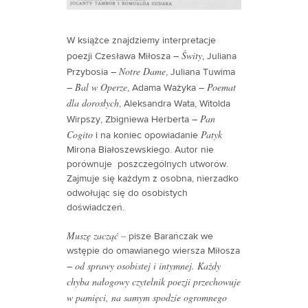
W książce znajdziemy interpretacje
Świty
poezji Czesława Miłosza –
, Juliana
Notre Dame
Przybosia –
, Juliana Tuwima
Bal w Operze
Poemat
–
, Adama Ważyka –
dla dorosłych
, Aleksandra Wata, Witolda
Pan
Wirpszy, Zbigniewa Herberta –
Cogito
Patyk
i na koniec opowiadanie
Mirona Białoszewskiego. Autor nie
porównuje poszczególnych utworów.
Zajmuje się każdym z osobna, nierzadko
odwołując się do osobistych
doświadczeń.
Muszę zacząć –
pisze Barańczak we
wstępie do omawianego wiersza Miłosza
od sprawy osobistej i intymnej. Każdy
–
chyba nałogowy czytelnik poezji przechowuje
w pamięci, na samym spodzie ogromnego