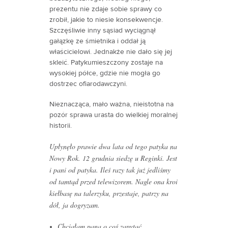
prezentu nie zdaje sobie sprawy co
zrobił, jakie to niesie konsekwencje.
Szczęśliwie inny sąsiad wyciągnął
gałązkę ze śmietnika i oddał ją
właścicielowi. Jednakże nie dało się jej
skleić. Patykumieszczony zostaje na
wysokiej półce, gdzie nie mogła go
dostrzec ofiarodawczyni.
Nieznacząca, mało ważna, nieistotna na
pozór sprawa urasta do wielkiej moralnej
historii.
Upłynęło prawie dwa lata od tego patyka na
Nowy Rok. 12 grudnia siedzę u Reginki. Jest
i pani od patyka. Ileś razy tak już jedliśmy
od tamtąd przed telewizorem. Nagle ona kroi
kiełbasę na talerzyku, przestaje, patrzy na
dół, ja dogryzam.
Chciałam pana o coś zapytać.