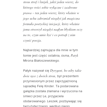
stosu strof i linijek, jakiś jeden wiersz, do
którego rości sobie wyłączne i zazdrosne
prawa – ten jeden wiersz, który właśnie w
jego uchu zabrzmiał niegdyś jak magiczna
formuła poetyckiej inicjacji, który właśnie
jemu otworzył niegdyś nagłym błyskiem oczy
na to, czym umie być i co potrafi z nim
czynić poezja.
Najbardziej zajmująca dla mnie w tym
Patyk
tomie jest część ostatnia, ósma,
Mirona Białoszewskiego.
Dyrygent, bo niby takie
Patyk nazywał się
dwie ręce z dwóch stron,
był prezentem
przyniesionym przez zaprzyjaźnioną
sąsiadkę Felę Kinder. Ta podarowana
gałązka została złamana i wyrzucona na
śmieci przez Le, przyjaciela
obdarowanego. Leszek, pozbywając się
bezużytecznego, według niego,