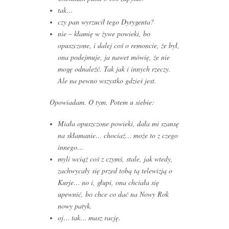
tak…
czy pan wyrzucił tego Dyrygenta?
nie – kłamię w żywe powieki, bo
opuszczone, i dalej coś o remoncie, że był,
ona podejmuje, ja nawet mówię, że nie
mogę odnaleźć. Tak jak i innych rzeczy.
Ale na pewno wszystko gdzieś jest.
Opowiadam. O tym. Potem u siebie:
Miała opuszczone powieki, dała mi szansę
na skłamanie… chociaż… może to z czego
innego…
myli wciąż coś z czymś, stale, jak wtedy,
zachwycały się przed tobą tą telewizją o
Kurje… no i, głupi, ona chciała się
upewnić, bo chce co dać na Nowy Rok
nowy patyk.
oj… tak… masz rację.